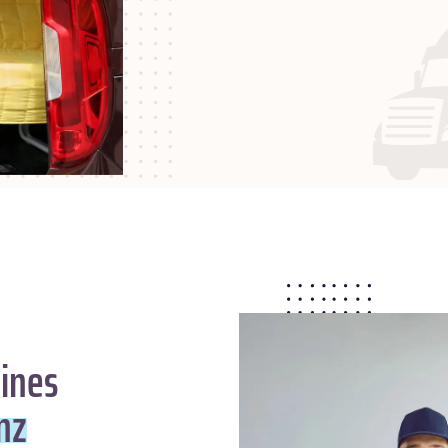
ines
nz