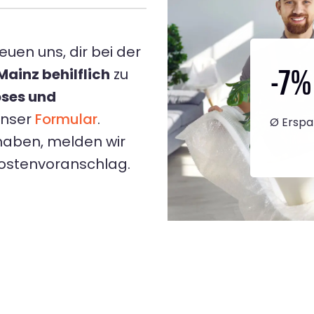
euen uns, dir bei der
-7
%
ainz behilflich
zu
oses und
unser
Formular
.
Ø Erspa
haben, melden wir
Kostenvoranschlag.