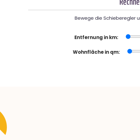
Rechner
Bewege die Schieberegler un
Entfernung in km:
Wohnfläche in qm: