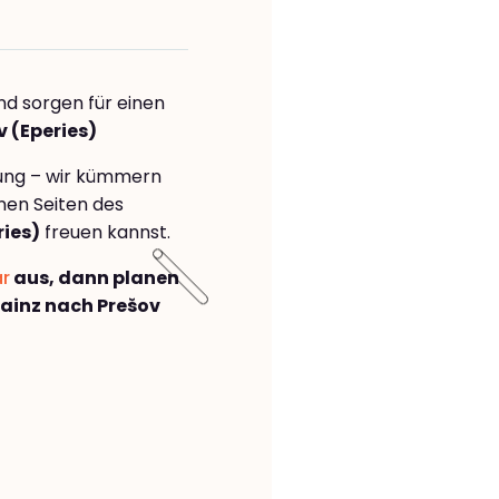
nd sorgen für einen
v (Eperies)
rung – wir kümmern
önen Seiten des
ies)
freuen kannst.
ar
aus, dann planen
ainz nach Prešov