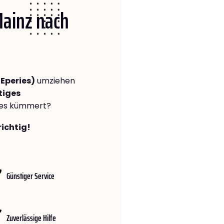
Mainz nach
Eperies)
umziehen
tiges
lles kümmert?
richtig!
Günstiger Service
Zuverlässige Hilfe