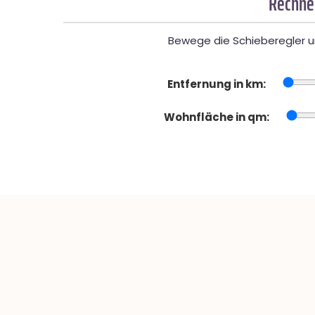
Rechner
Bewege die Schieberegler un
Entfernung in km:
Wohnfläche in qm: