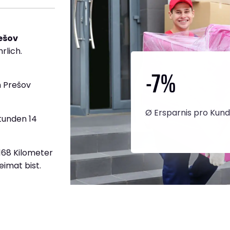
ešov
rlich.
-7
%
 Prešov
Ø Ersparnis pro Kun
tunden 14
.168 Kilometer
eimat bist.