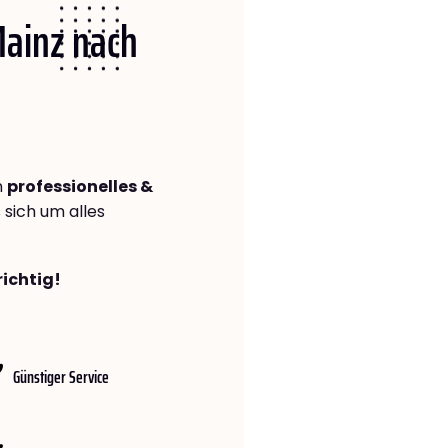
Mainz nach
n
professionelles &
s sich um alles
richtig!
Günstiger Service