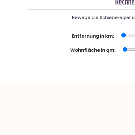
Rechner
Bewege die Schieberegler un
Entfernung in km:
Wohnfläche in qm: