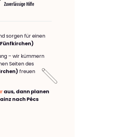
Zuverlässige Hilfe
nd sorgen für einen
(Fünfkirchen)
rung – wir kümmern
önen Seiten des
irchen)
freuen
ar
aus, dann planen
ainz nach Pécs