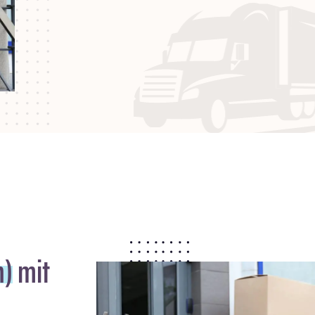
n)
mit