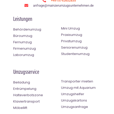
+4915792632835
anfrage@mainzerumzugsunternehmen.de
Leistungen
Mini Umzug
Behördenumzug
Praxisumzug
Büroumzug
Privatumzug
Fernumzug
Seniorenumzug
Firmenumzug
Studentenumzug
Laborumzug
Umzugsservice
Transporter mieten
Beiladung
Umzug mit Aquarium
Entrümpelung
Umzugshelfer
Halteverbotszone
Umzugskartons
Klaviertransport
Umzugsanfrage
Möbellift