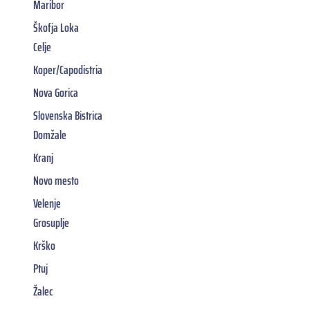
Maribor
Škofja Loka
Celje
Koper/Capodistria
Nova Gorica
Slovenska Bistrica
Domžale
Kranj
Novo mesto
Velenje
Grosuplje
Krško
Ptuj
Žalec