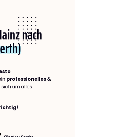
Mainz nach
erth)
esto
ein
professionelles &
s sich um alles
richtig!