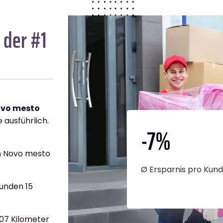
 der #1
ovo mesto
 ausführlich.
-7
%
h Novo mesto
Ø Ersparnis pro Kun
tunden 15
907 Kilometer