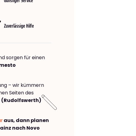
Günstiger Service
Zuverlässige Hilfe
nd sorgen für einen
 mesto
rung – wir kümmern
önen Seiten des
 (Rudolfswerth)
ar
aus, dann planen
ainz nach Novo