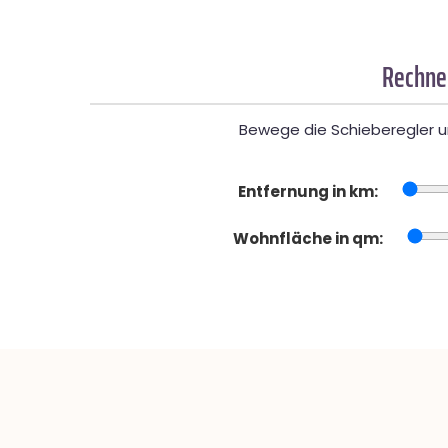
Rechner
Bewege die Schieberegler un
Entfernung in km:
Wohnfläche in qm: