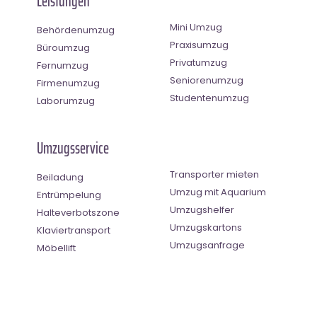
Leistungen
Mini Umzug
Behördenumzug
Praxisumzug
Büroumzug
Privatumzug
Fernumzug
Seniorenumzug
Firmenumzug
Studentenumzug
Laborumzug
Umzugsservice
Transporter mieten
Beiladung
Umzug mit Aquarium
Entrümpelung
Umzugshelfer
Halteverbotszone
Umzugskartons
Klaviertransport
Umzugsanfrage
Möbellift