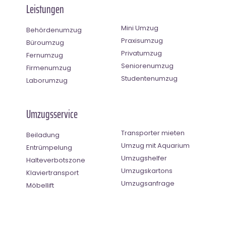
Leistungen
Mini Umzug
Behördenumzug
Praxisumzug
Büroumzug
Privatumzug
Fernumzug
Seniorenumzug
Firmenumzug
Studentenumzug
Laborumzug
Umzugsservice
Transporter mieten
Beiladung
Umzug mit Aquarium
Entrümpelung
Umzugshelfer
Halteverbotszone
Umzugskartons
Klaviertransport
Umzugsanfrage
Möbellift