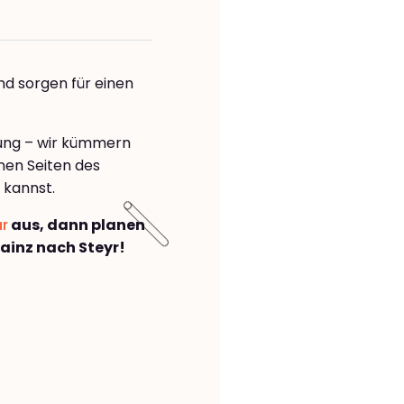
nd sorgen für einen
rung – wir kümmern
önen Seiten des
 kannst.
ar
aus, dann planen
inz nach Steyr!