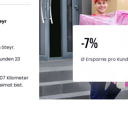
eyr
-7
%
 Steyr.
tunden 23
Ø Ersparnis pro Kun
607 Kilometer
eimat bist.