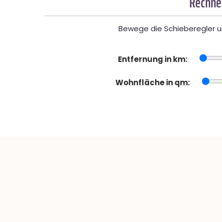
Rechner
Bewege die Schieberegler un
Entfernung in km:
Wohnfläche in qm: