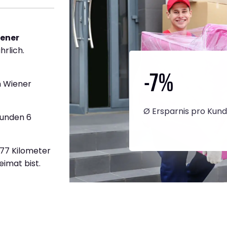
iener
hrlich.
-7
%
h Wiener
Ø Ersparnis pro Kun
tunden 6
777 Kilometer
eimat bist.