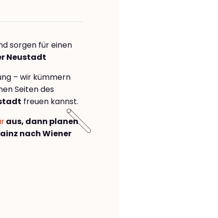
nd sorgen für einen
er Neustadt
rung – wir kümmern
önen Seiten des
stadt
freuen kannst.
ar
aus, dann planen
ainz nach Wiener