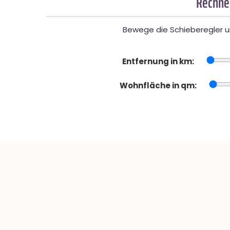
Rechner
Bewege die Schieberegler un
Entfernung in km:
Wohnfläche in qm: