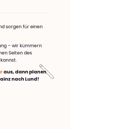
nd sorgen für einen
rung – wir kümmern
önen Seiten des
kannst.
ar
aus, dann planen
ainz nach Lund!