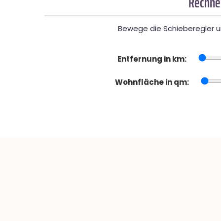
Rechner
Bewege die Schieberegler un
Entfernung in km:
Wohnfläche in qm: