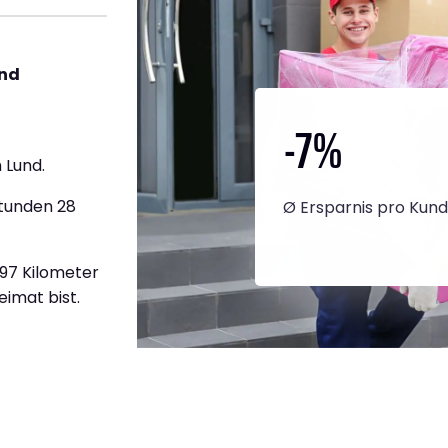
und
-7
%
 Lund.
Stunden 28
Ø Ersparnis pro Kun
897 Kilometer
eimat bist.