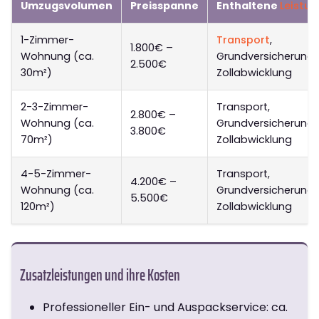
Umzugsvolumen
Preisspanne
Enthaltene
Leistu
1-Zimmer-
Transport
,
1.800€ –
Wohnung (ca.
Grundversicherung,
2.500€
30m²)
Zollabwicklung
2-3-Zimmer-
Transport,
2.800€ –
Wohnung (ca.
Grundversicherung,
3.800€
70m²)
Zollabwicklung
4-5-Zimmer-
Transport,
4.200€ –
Wohnung (ca.
Grundversicherung,
5.500€
120m²)
Zollabwicklung
Zusatzleistungen und ihre Kosten
Professioneller Ein- und Auspackservice: ca.