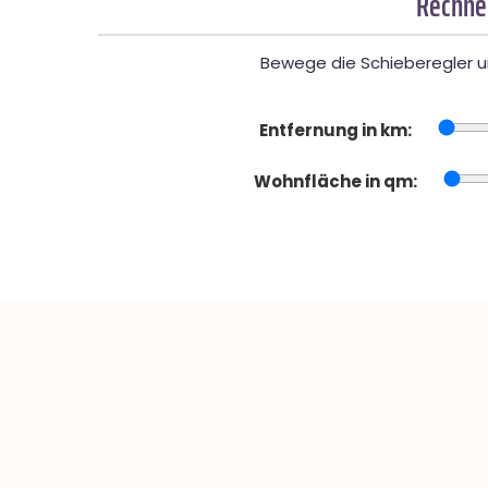
Rechner
Bewege die Schieberegler un
Entfernung in km:
Wohnfläche in qm: