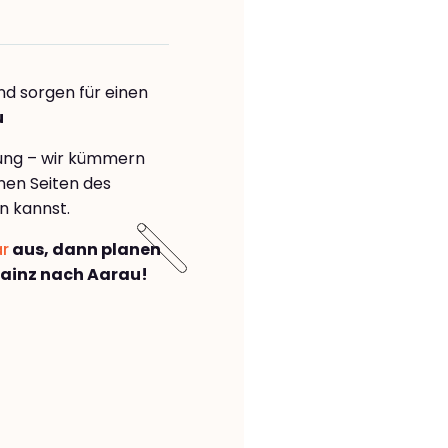
nd sorgen für einen
u
rung – wir kümmern
önen Seiten des
n kannst.
ar
aus, dann planen
ainz nach Aarau!