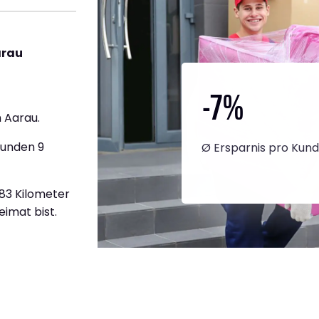
arau
-7
%
 Aarau.
tunden 9
Ø Ersparnis pro Kun
383 Kilometer
eimat bist.