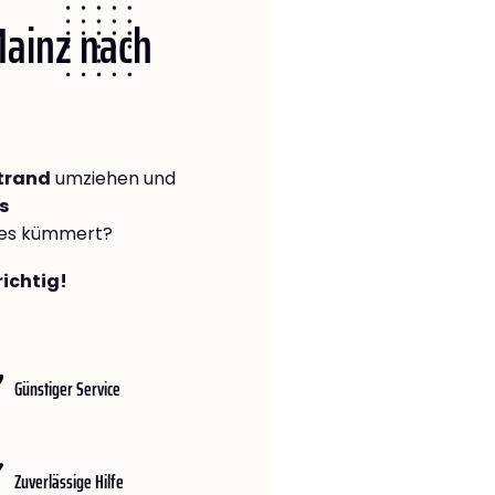
Mainz nach
trand
umziehen und
s
lles kümmert?
richtig!
Günstiger Service
Zuverlässige Hilfe