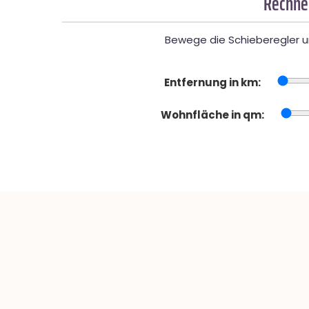
Rechner
Bewege die Schieberegler un
Entfernung in km:
Wohnfläche in qm: