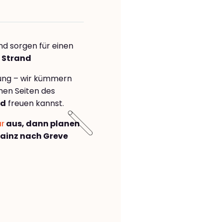
nd sorgen für einen
e Strand
rung – wir kümmern
önen Seiten des
nd
freuen kannst.
ar
aus, dann planen
ainz nach Greve