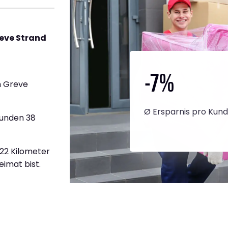
eve Strand
-7
%
h Greve
Ø Ersparnis pro Kun
tunden 38
822 Kilometer
eimat bist.