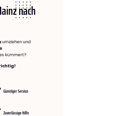
Mainz nach
s
umziehen und
s
lles kümmert?
richtig!
Günstiger Service
Zuverlässige Hilfe