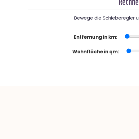
Rechner
Bewege die Schieberegler un
Entfernung in km:
Wohnfläche in qm: