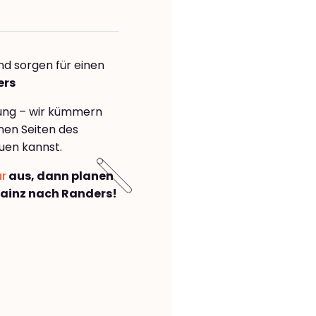
nd sorgen für einen
ers
rung – wir kümmern
önen Seiten des
uen kannst.
ar
aus, dann planen
ainz nach Randers!