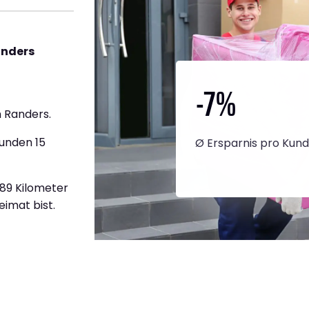
anders
-7
%
 Randers.
tunden 15
Ø Ersparnis pro Kun
889 Kilometer
eimat bist.