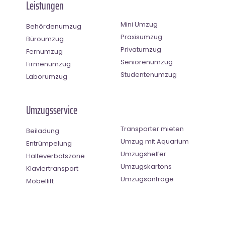
Leistungen
Mini Umzug
Behördenumzug
Praxisumzug
Büroumzug
Privatumzug
Fernumzug
Seniorenumzug
Firmenumzug
Studentenumzug
Laborumzug
Umzugsservice
Transporter mieten
Beiladung
Umzug mit Aquarium
Entrümpelung
Umzugshelfer
Halteverbotszone
Umzugskartons
Klaviertransport
Umzugsanfrage
Möbellift