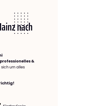
Mainz nach
ni
professionelles &
s sich um alles
richtig!