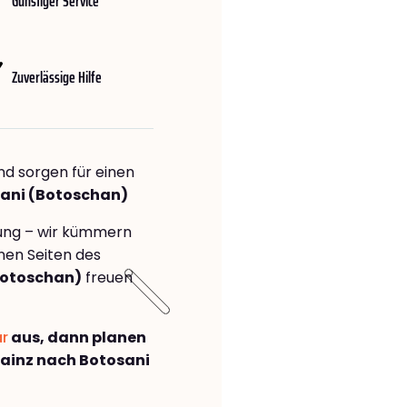
Günstiger Service
Zuverlässige Hilfe
nd sorgen für einen
sani (Botoschan)
rung – wir kümmern
önen Seiten des
Botoschan)
freuen
ar
aus, dann planen
ainz nach Botosani