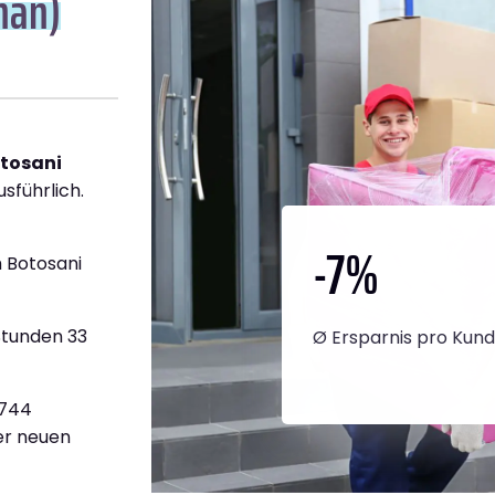
han)
otosani
usführlich.
-7
%
 Botosani
Stunden 33
Ø Ersparnis pro Kun
.744
ner neuen