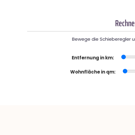
Rechner
Bewege die Schieberegler un
Entfernung in km:
Wohnfläche in qm: