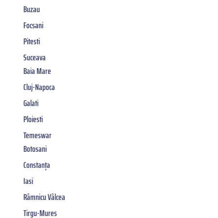
Buzau
Focsani
Pitesti
Suceava
Baia Mare
Cluj-Napoca
Galati
Ploiesti
Temeswar
Botosani
Constanța
Iasi
Râmnicu Vâlcea
Tirgu-Mures