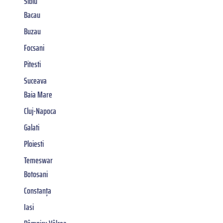
Sibiu
Bacau
Buzau
Focsani
Pitesti
Suceava
Baia Mare
Cluj-Napoca
Galati
Ploiesti
Temeswar
Botosani
Constanța
Iasi