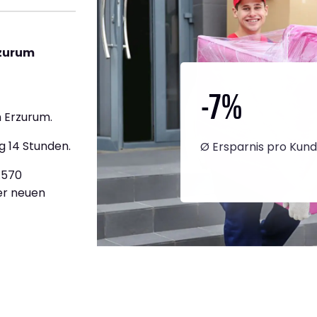
rzurum
-7
%
 Erzurum.
g 14 Stunden.
Ø Ersparnis pro Kun
3.570
ner neuen