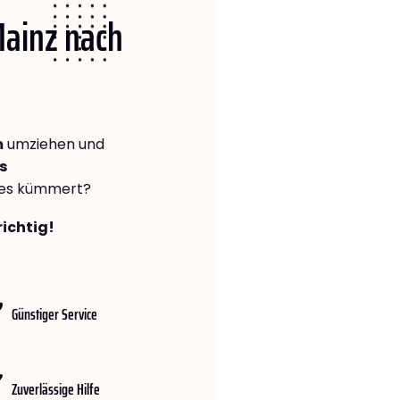
Mainz nach
m
umziehen und
s
lles kümmert?
richtig!
Günstiger Service
Zuverlässige Hilfe