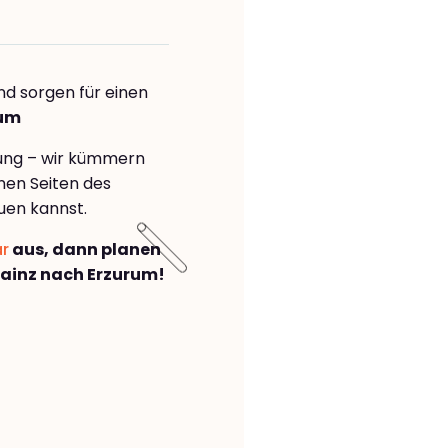
nd sorgen für einen
rum
rung – wir kümmern
önen Seiten des
uen kannst.
ar
aus, dann planen
ainz nach Erzurum!