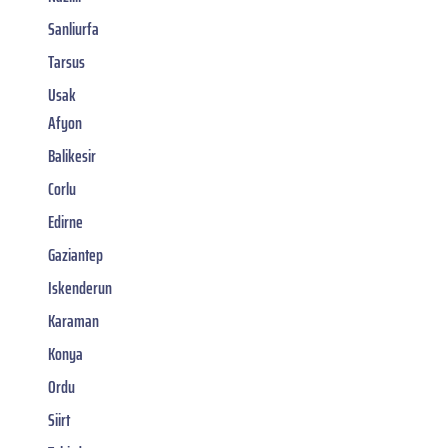
Sanliurfa
Tarsus
Usak
Afyon
Balikesir
Corlu
Edirne
Gaziantep
Iskenderun
Karaman
Konya
Ordu
Siirt