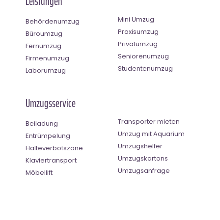
Leistungen
Mini Umzug
Behördenumzug
Praxisumzug
Büroumzug
Privatumzug
Fernumzug
Seniorenumzug
Firmenumzug
Studentenumzug
Laborumzug
Umzugsservice
Transporter mieten
Beiladung
Umzug mit Aquarium
Entrümpelung
Umzugshelfer
Halteverbotszone
Umzugskartons
Klaviertransport
Umzugsanfrage
Möbellift