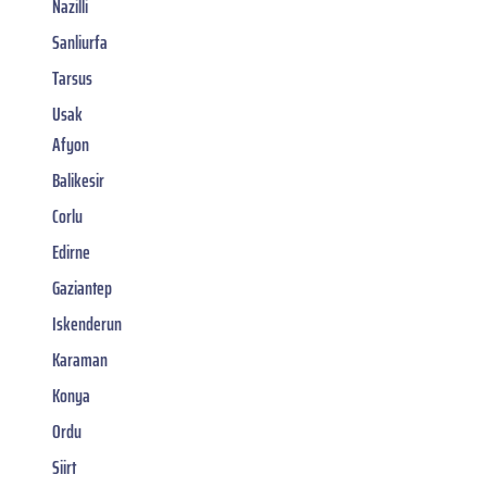
Nazilli
Sanliurfa
Tarsus
Usak
Afyon
Balikesir
Corlu
Edirne
Gaziantep
Iskenderun
Karaman
Konya
Ordu
Siirt