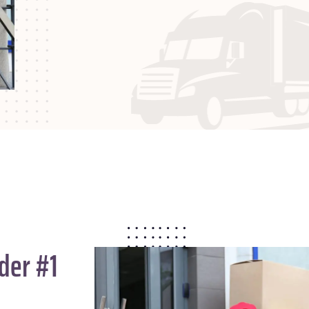
der #1