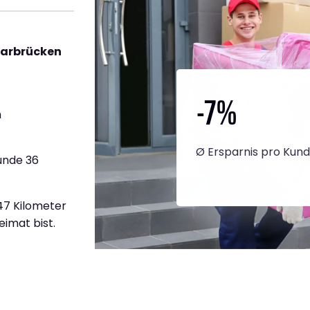
aarbrücken
-7
%
h
Ø Ersparnis pro Kun
unde 36
147 Kilometer
eimat bist.