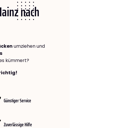
Mainz nach
ücken
umziehen und
s
lles kümmert?
richtig!
Günstiger Service
Zuverlässige Hilfe