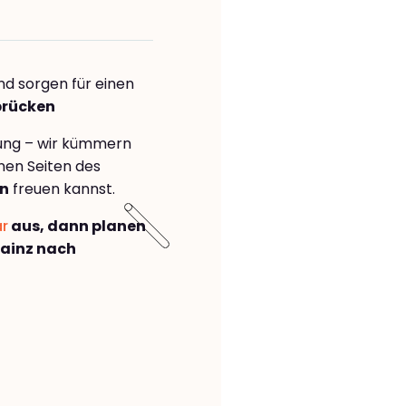
nd sorgen für einen
brücken
rung – wir kümmern
önen Seiten des
en
freuen kannst.
ar
aus, dann planen
ainz nach