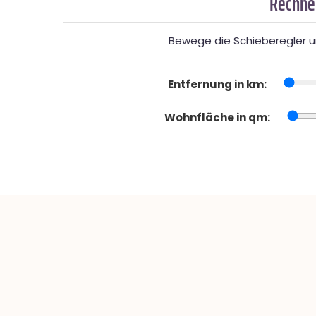
Rechner
Bewege die Schieberegler un
Entfernung in km:
Wohnfläche in qm: