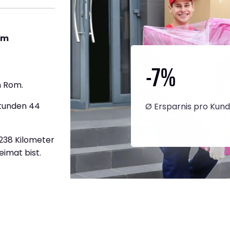
om
-7
%
h Rom.
Stunden 44
Ø Ersparnis pro Kun
.238 Kilometer
eimat bist.