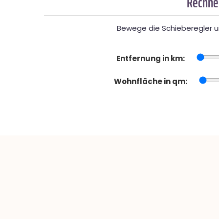
Rechner
Bewege die Schieberegler un
Entfernung in km:
Wohnfläche in qm: