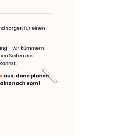
nd sorgen für einen
rung – wir kümmern
önen Seiten des
kannst.
ar
aus, dann planen
ainz nach Rom!