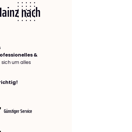
Mainz nach
s
ofessionelles &
s sich um alles
richtig!
Günstiger Service