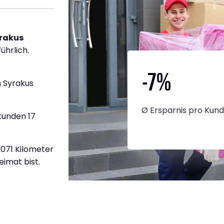
yrakus
ührlich.
-7
%
 Syrakus
Ø Ersparnis pro Kun
tunden 17
2.071 Kilometer
eimat bist.