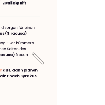
Zuverlässige Hilfe
nd sorgen für einen
us (Siracusa)
rung – wir kümmern
önen Seiten des
racusa)
freuen
ar
aus, dann planen
ainz nach Syrakus