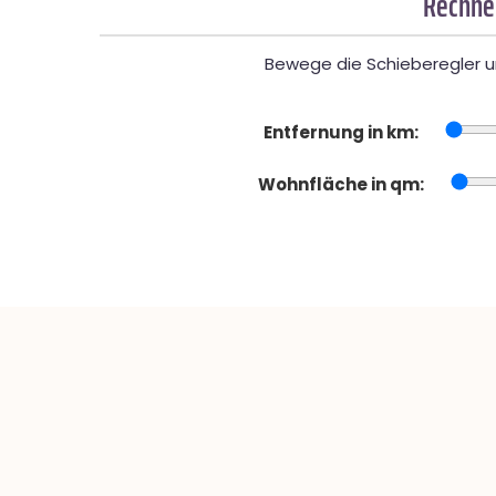
Rechner
Bewege die Schieberegler un
Entfernung in km:
Wohnfläche in qm: