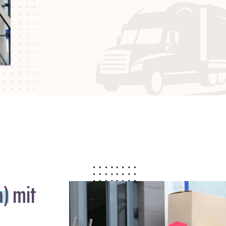
a)
mit