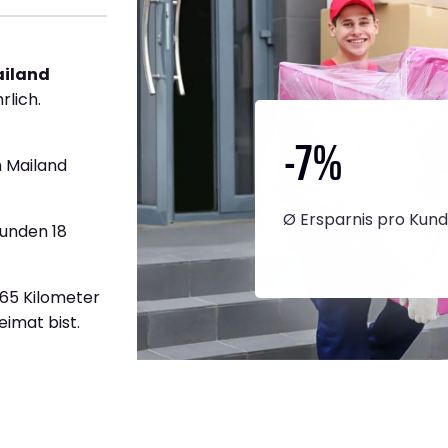
ailand
rlich.
-7
%
 Mailand
Ø Ersparnis pro Kun
tunden 18
665 Kilometer
eimat bist.