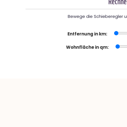
Rechner
Bewege die Schieberegler un
Entfernung in km:
Wohnfläche in qm: