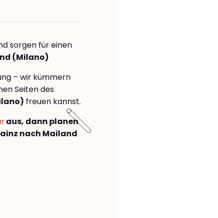
nd sorgen für einen
and (Milano)
rung – wir kümmern
önen Seiten des
ilano)
freuen kannst.
ar
aus, dann planen
ainz nach Mailand