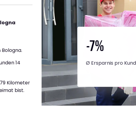
ologna
-7
%
 Bologna.
tunden 14
Ø Ersparnis pro Kun
879 Kilometer
eimat bist.