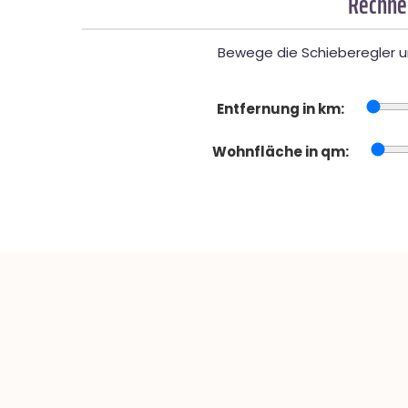
Rechner
Bewege die Schieberegler un
Entfernung in km:
Wohnfläche in qm: