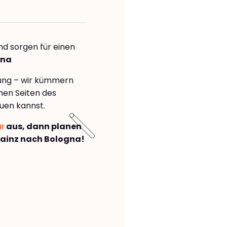
nd sorgen für einen
gna
rung – wir kümmern
önen Seiten des
uen kannst.
ar
aus, dann planen
ainz nach Bologna!