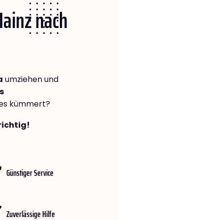
Mainz nach
a
umziehen und
s
lles kümmert?
richtig!
Günstiger Service
Zuverlässige Hilfe