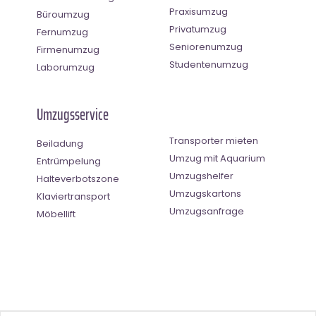
Praxisumzug
Büroumzug
Privatumzug
Fernumzug
Seniorenumzug
Firmenumzug
Studentenumzug
Laborumzug
Umzugsservice
Transporter mieten
Beiladung
Umzug mit Aquarium
Entrümpelung
Umzugshelfer
Halteverbotszone
Umzugskartons
Klaviertransport
Umzugsanfrage
Möbellift