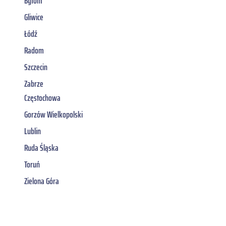
Bytom
Gliwice
Łódź
Radom
Szczecin
Zabrze
Częstochowa
Gorzów Wielkopolski
Lublin
Ruda Śląska
Toruń
Zielona Góra