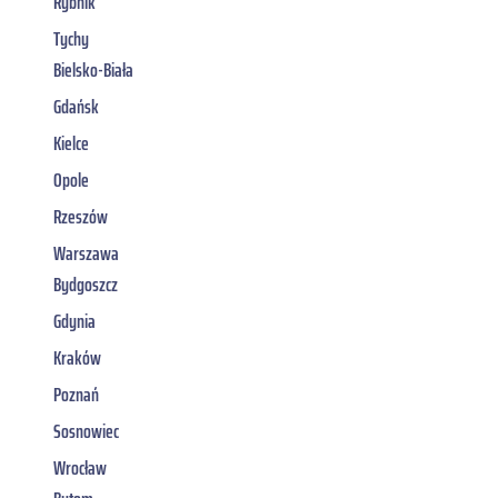
Rybnik
Tychy
Bielsko-Biała
Gdańsk
Kielce
Opole
Rzeszów
Warszawa
Bydgoszcz
Gdynia
Kraków
Poznań
Sosnowiec
Wrocław