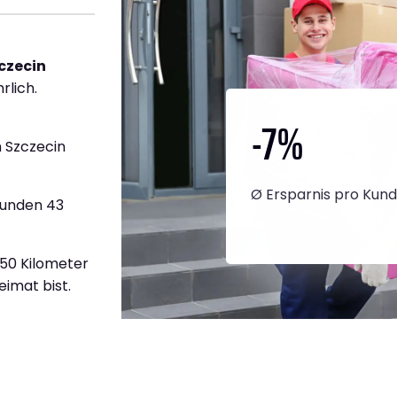
czecin
rlich.
-7
%
 Szczecin
Ø Ersparnis pro Kun
tunden 43
750 Kilometer
eimat bist.