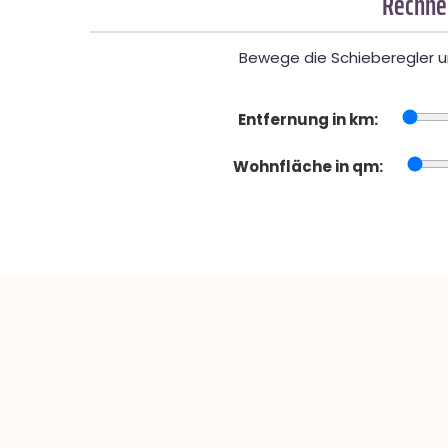
Rechner
Bewege die Schieberegler un
Entfernung in km:
Wohnfläche in qm: