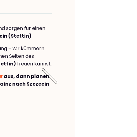
nd sorgen für einen
in (Stettin)
rung – wir kümmern
önen Seiten des
ettin)
freuen kannst.
ar
aus, dann planen
ainz nach Szczecin