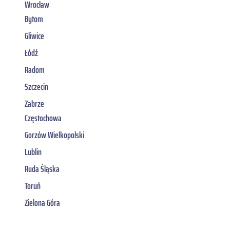
Wrocław
Bytom
Gliwice
Łódź
Radom
Szczecin
Zabrze
Częstochowa
Gorzów Wielkopolski
Lublin
Ruda Śląska
Toruń
Zielona Góra