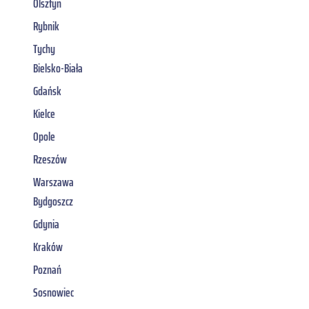
Olsztyn
Rybnik
Tychy
Bielsko-Biała
Gdańsk
Kielce
Opole
Rzeszów
Warszawa
Bydgoszcz
Gdynia
Kraków
Poznań
Sosnowiec