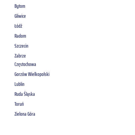
Bytom
Gliwice
Łódź
Radom
Szczecin
Zabrze
Częstochowa
Gorzów Wielkopolski
Lublin
Ruda Śląska
Toruń
Zielona Góra