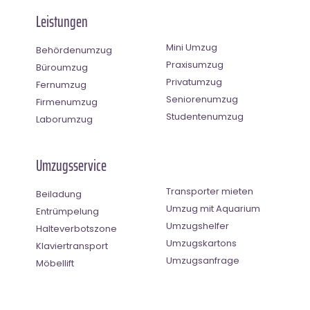
Leistungen
Mini Umzug
Behördenumzug
Praxisumzug
Büroumzug
Privatumzug
Fernumzug
Seniorenumzug
Firmenumzug
Studentenumzug
Laborumzug
Umzugsservice
Transporter mieten
Beiladung
Umzug mit Aquarium
Entrümpelung
Umzugshelfer
Halteverbotszone
Umzugskartons
Klaviertransport
Umzugsanfrage
Möbellift