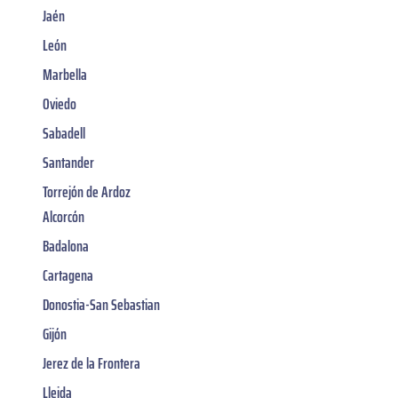
Jaén
León
Marbella
Oviedo
Sabadell
Santander
Torrejón de Ardoz
Alcorcón
Badalona
Cartagena
Donostia-San Sebastian
Gijón
Jerez de la Frontera
Lleida