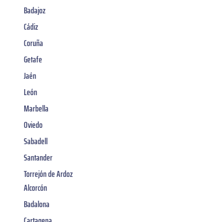
Badajoz
Cádiz
Coruña
Getafe
Jaén
León
Marbella
Oviedo
Sabadell
Santander
Torrejón de Ardoz
Alcorcón
Badalona
Cartagena