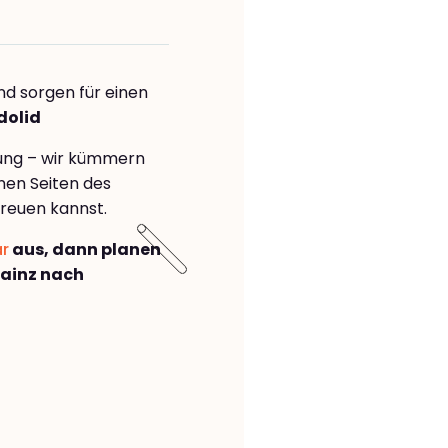
nd sorgen für einen
dolid
rung – wir kümmern
önen Seiten des
reuen kannst.
ar
aus, dann planen
ainz nach