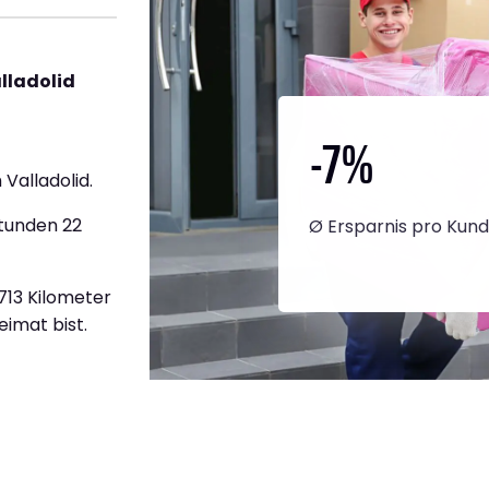
lladolid
-7
%
Valladolid.
Stunden 22
Ø Ersparnis pro Kun
.713 Kilometer
eimat bist.