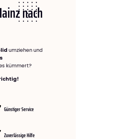
Mainz nach
lid
umziehen und
s
lles kümmert?
richtig!
Günstiger Service
Zuverlässige Hilfe