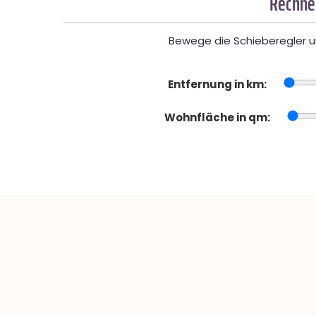
Rechner
Bewege die Schieberegler un
Entfernung in km:
Wohnfläche in qm: