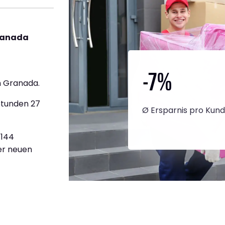
ranada
-7
%
h Granada.
Stunden 27
Ø Ersparnis pro Kun
.144
ner neuen