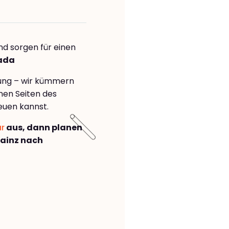
nd sorgen für einen
nada
rung – wir kümmern
önen Seiten des
euen kannst.
ar
aus, dann planen
ainz nach