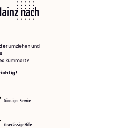
Mainz nach
der
umziehen und
s
lles kümmert?
richtig!
Günstiger Service
Zuverlässige Hilfe