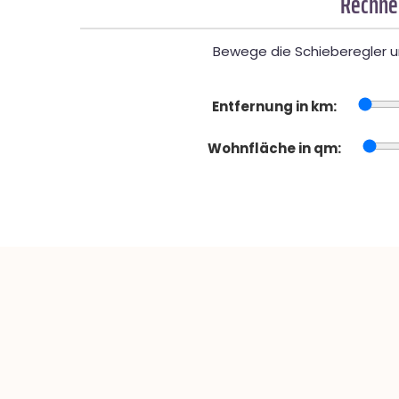
Rechner
Bewege die Schieberegler un
Entfernung in km:
Wohnfläche in qm: