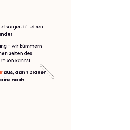
nd sorgen für einen
ander
rung – wir kümmern
önen Seiten des
freuen kannst.
ar
aus, dann planen
ainz nach