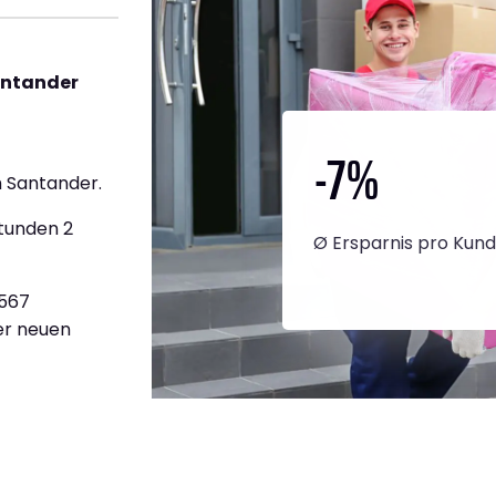
antander
-7
%
 Santander.
Stunden 2
Ø Ersparnis pro Kun
.567
ner neuen