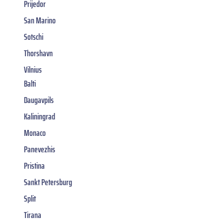
Prijedor
San Marino
Sotschi
Thorshavn
Vilnius
Balti
Daugavpils
Kaliningrad
Monaco
Panevezhis
Pristina
Sankt Petersburg
Split
Tirana