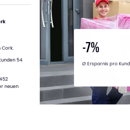
ork
-7
%
 Cork.
Stunden 54
Ø Ersparnis pro Kun
.452
ner neuen