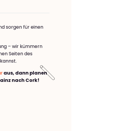
nd sorgen für einen
rung – wir kümmern
önen Seiten des
kannst.
ar
aus, dann planen
ainz nach Cork!