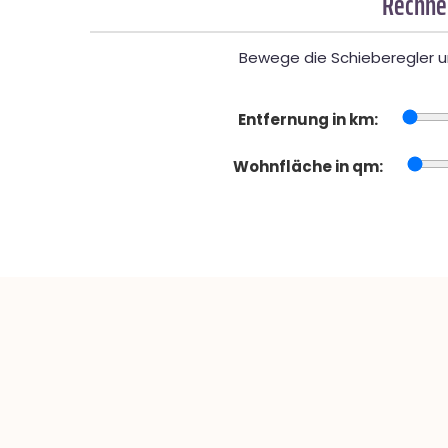
Rechner
Bewege die Schieberegler un
Entfernung in km:
Wohnfläche in qm: