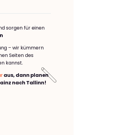
nd sorgen für einen
nn
rung – wir kümmern
önen Seiten des
en kannst.
ar
aus, dann planen
inz nach Tallinn!