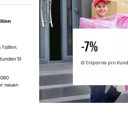
llinn
-7
%
Tallinn.
Stunden 51
Ø Ersparnis pro Kun
2.080
ner neuen