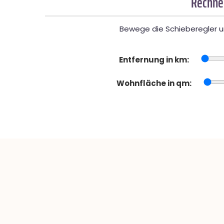
Rechner
Bewege die Schieberegler un
Entfernung in km:
Wohnfläche in qm: