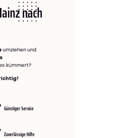
Mainz nach
a
umziehen und
s
lles kümmert?
richtig!
Günstiger Service
Zuverlässige Hilfe