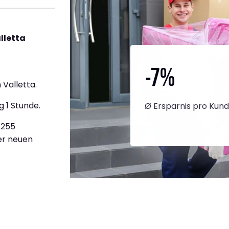
lletta
-7
%
Valletta.
g 1 Stunde.
Ø Ersparnis pro Kun
.255
ner neuen