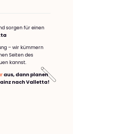
nd sorgen für einen
tta
rung – wir kümmern
önen Seiten des
uen kannst.
ar
aus, dann planen
inz nach Valletta!