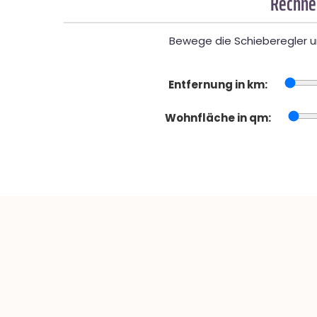
Rechner
Bewege die Schieberegler un
Entfernung in km:
Wohnfläche in qm: