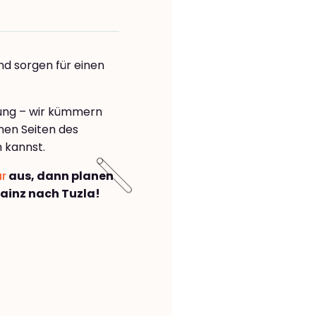
nd sorgen für einen
rung – wir kümmern
önen Seiten des
 kannst.
ar
aus, dann planen
ainz nach Tuzla!