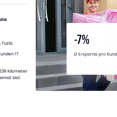
zla
-7
%
 Tuzla.
tunden 17
Ø Ersparnis pro Kun
.239 Kilometer
eimat bist.