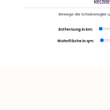
Rechner
Bewege die Schieberegler un
Entfernung in km:
Wohnfläche in qm: