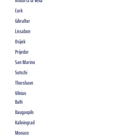
Andorra la Vella
Cork
Gibraltar
Lissabon
Osijek
Prijedor
San Marino
Sotschi
Thorshavn
Vilnius
Balti
Daugavpils
Kaliningrad
Monaco