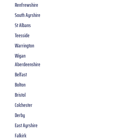
Renfrewshire
South Ayrshire
St Albans
Teesside
Warrington
Wigan
Aberdeenshire
Belfast
Bolton
Bristol
Colchester
Derby
East Ayrshire
Falkirk