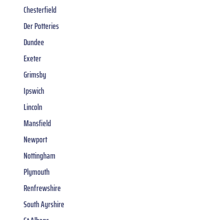
Chesterfield
Der Potteries
Dundee
Exeter
Grimsby
Ipswich
Lincoln
Mansfield
Newport
Nottingham
Plymouth
Renfrewshire
South Ayrshire