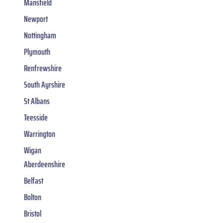
Mansfield
Newport
Nottingham
Plymouth
Renfrewshire
South Ayrshire
St Albans
Teesside
Warrington
Wigan
Aberdeenshire
Belfast
Bolton
Bristol