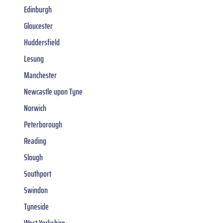
Edinburgh
Gloucester
Huddersfield
Lesung
Manchester
Newcastle upon Tyne
Norwich
Peterborough
Reading
Slough
Southport
Swindon
Tyneside
West Yorkshire