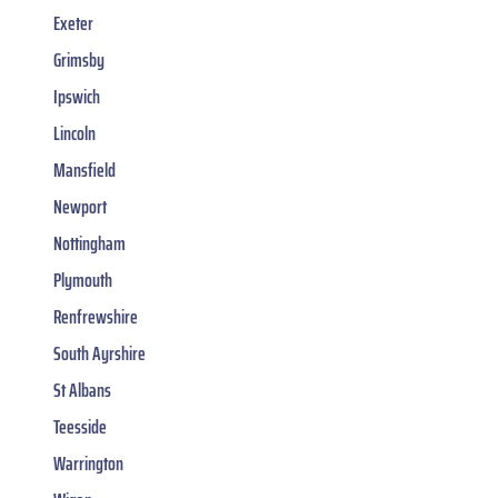
Exeter
Grimsby
Ipswich
Lincoln
Mansfield
Newport
Nottingham
Plymouth
Renfrewshire
South Ayrshire
St Albans
Teesside
Warrington