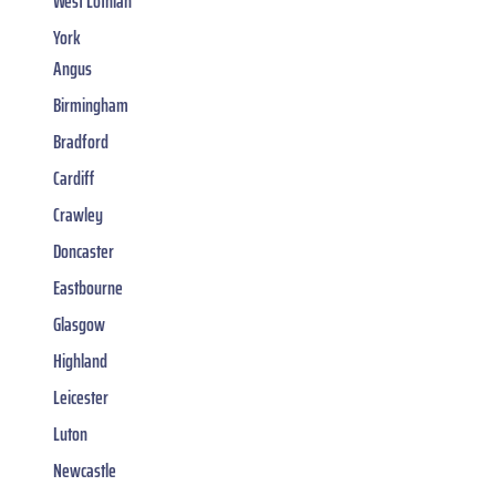
West Lothian
York
Angus
Birmingham
Bradford
Cardiff
Crawley
Doncaster
Eastbourne
Glasgow
Highland
Leicester
Luton
Newcastle