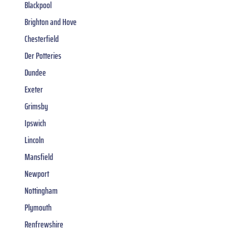
Blackpool
Brighton and Hove
Chesterfield
Der Potteries
Dundee
Exeter
Grimsby
Ipswich
Lincoln
Mansfield
Newport
Nottingham
Plymouth
Renfrewshire