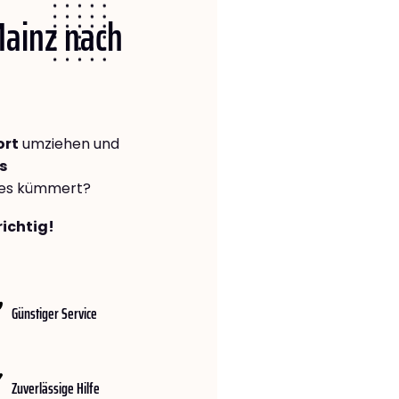
Mainz nach
ort
umziehen und
s
lles kümmert?
richtig!
Günstiger Service
Zuverlässige Hilfe