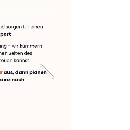
nd sorgen für einen
hport
rung – wir kümmern
önen Seiten des
reuen kannst.
ar
aus, dann planen
ainz nach