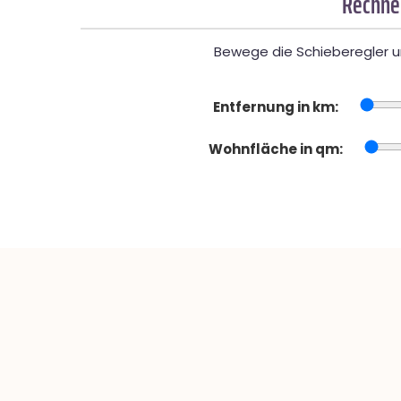
Rechner
Bewege die Schieberegler un
Entfernung in km:
Wohnfläche in qm: