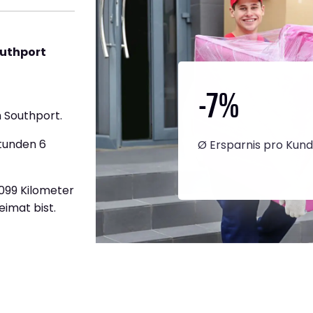
outhport
-7
%
 Southport.
Stunden 6
Ø Ersparnis pro Kun
.099 Kilometer
eimat bist.