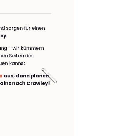
nd sorgen für einen
ley
rung – wir kümmern
önen Seiten des
uen kannst.
ar
aus, dann planen
ainz nach Crawley!