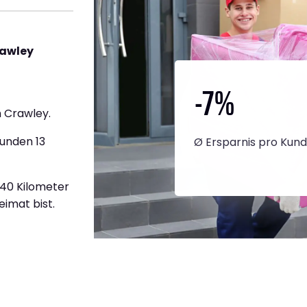
rawley
-7
%
 Crawley.
tunden 13
Ø Ersparnis pro Kun
740 Kilometer
eimat bist.