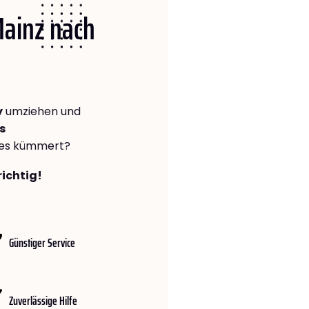
Mainz nach
y
umziehen und
s
lles kümmert?
richtig!
Günstiger Service
Zuverlässige Hilfe