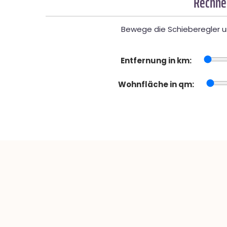
Rechner
Bewege die Schieberegler un
Entfernung in km:
Wohnfläche in qm: