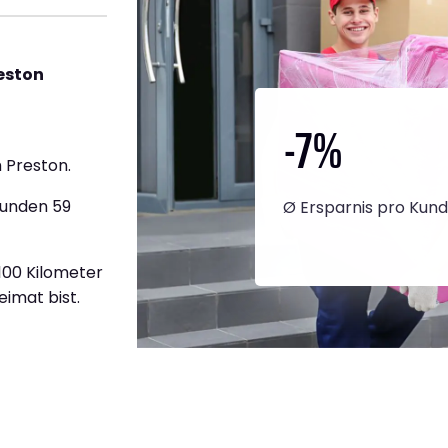
eston
-7
%
 Preston.
tunden 59
Ø Ersparnis pro Kun
.100 Kilometer
eimat bist.