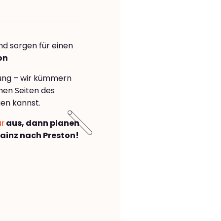
nd sorgen für einen
on
rung – wir kümmern
önen Seiten des
en kannst.
ar
aus, dann planen
inz nach Preston!